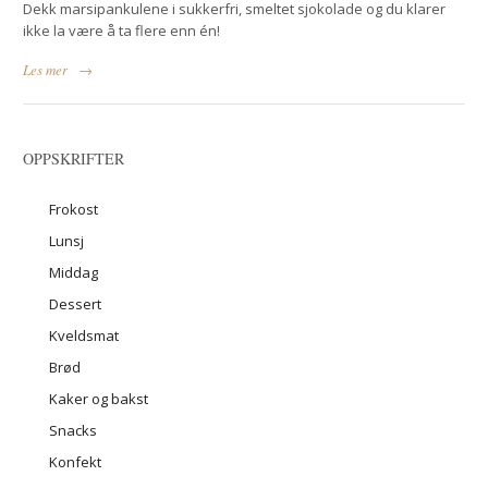
Dekk marsipankulene i sukkerfri, smeltet sjokolade og du klarer
ikke la være å ta flere enn én!
Les mer
→
OPPSKRIFTER
Frokost
Lunsj
Middag
Dessert
Kveldsmat
Brød
Kaker og bakst
Snacks
Konfekt