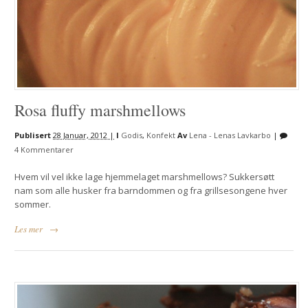
Rosa fluffy marshmellows
Publisert
28 Januar, 2012 |
I
Godis
,
Konfekt
Av
Lena - Lenas Lavkarbo
|
4 Kommentarer
Hvem vil vel ikke lage hjemmelaget marshmellows? Sukkersøtt
nam som alle husker fra barndommen og fra grillsesongene hver
sommer.
Les mer
→