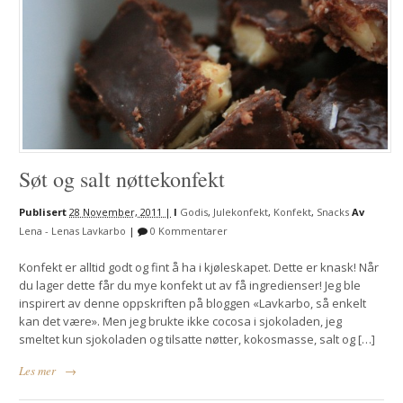
Søt og salt nøttekonfekt
Publisert
28 November, 2011 |
I
Godis
,
Julekonfekt
,
Konfekt
,
Snacks
Av
Lena - Lenas Lavkarbo
|
0 Kommentarer
Konfekt er alltid godt og fint å ha i kjøleskapet. Dette er knask! Når
du lager dette får du mye konfekt ut av få ingredienser! Jeg ble
inspirert av denne oppskriften på bloggen «Lavkarbo, så enkelt
kan det være». Men jeg brukte ikke cocosa i sjokoladen, jeg
smeltet kun sjokoladen og tilsatte nøtter, kokosmasse, salt og […]
Les mer
→