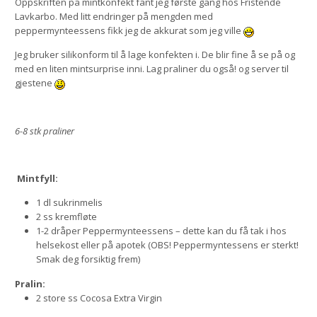
Oppskriften på mintkonfekt fant jeg første gang hos
Fristende
Lavkarbo
. Med litt endringer på mengden med
peppermynteessens fikk jeg de akkurat som jeg ville
Jeg bruker silikonform til å lage konfekten i. De blir fine å se på og
med en liten mintsurprise inni. Lag praliner du også! og server til
gjestene
6-8 stk praliner
Mintfyll:
1 dl sukrinmelis
2 ss kremfløte
1-2 dråper Peppermynteessens – dette kan du få tak i hos
helsekost eller på apotek (OBS! Peppermyntessens er sterkt!
Smak deg forsiktig frem)
Pralin:
2 store ss Cocosa Extra Virgin