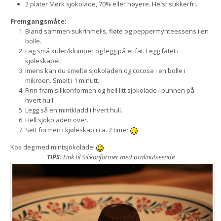
2 plater Mørk sjokolade, 70% eller høyere. Helst sukkerfri.
Fremgangsmåte:
Bland sammen sukrinmelis, fløte og peppermynteessens i en
bolle.
Lag små kuler/klumper og legg på et fat. Legg fatet i
kjøleskapet.
Imens kan du smelte sjokoladen og cocosa i en bolle i
mikroen. Smelt i 1 minutt.
Finn fram silikonformen og hell litt sjokolade i bunnen på
hvert hull.
Legg så en mintkladd i hvert hull.
Hell sjokoladen over.
Sett formen i kjøleskap i ca. 2 timer
Kos deg med mintsjokolade!
TIPS:
Link til
Silikonformer med pralinutseende