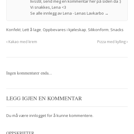
livsstil, send meg en kommentar her på siden da :)
Vi snakkes, Lena <3
Se alle innlegg av Lena - Lenas Lavkarbo
→
Konfekt
,
Lett å lage
,
Oppbevares i kjøleskap
,
Silikonform
,
Snacks
Kakao med krem
Pizza med kylling
Ingen kommentarer enda...
LEGG IGJEN EN KOMMENTAR
Du må være
innlogget
for å kunne kommentere.
OPPSKRIFTER