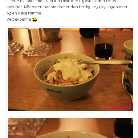
tilsette hvitløkssmør. Sett inn i mikroen og «stek» den i noen
minutter. Når osten har smeltet er den ferdig. Legg kyllingen over
og en dæsj rømme.
Velbekomme