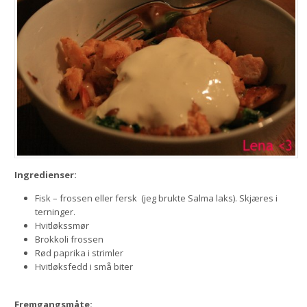
Ingredienser:
Fisk – frossen eller fersk (jeg brukte Salma laks). Skjæres i
terninger.
Hvitløkssmør
Brokkoli frossen
Rød paprika i strimler
Hvitløksfedd i små biter
Fremgangsmåte: