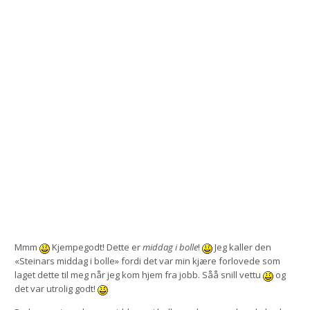
Mmm
Kjempegodt! Dette er
middag i bolle
!
Jeg kaller den
«Steinars middag i bolle» fordi det var min kjære forlovede som
laget dette til meg når jeg kom hjem fra jobb. Såå snill vettu
og
det var utrolig godt!