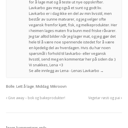
for å lage mat og å teste ut nye oppskrifter.
Lavkarbo gav meg også et sunt og godt liv.
Lavkarbo er i dag ikke en del av min livsstil, men
består av sunne matvarer, og jeg velger ofte
vegansk fremfor kjøtt, fisk, og melkeprodukter. Her
i heimen lages maten fra bunn med friske råvarer.
Jeg tar alltid bilder når jeg lager mat, og jeg gjør det
hele til å være noe spennende istedet for å være
en kjedelig del av hverdagen. Hvis du har noen
spørsmål i forhold til lavkarbo- eller vegansk
livsstil, send meg en kommentar her på siden da :)
Vi snakkes, Lena <3
Se alle innlegg av Lena - Lenas Lavkarbo
→
Bolle
,
Lett å lage
,
Middag
,
Mikroovn
Give away – bok og bakeprodukter!
Vegetar røsti og pai
Ingen kommentarer enda...