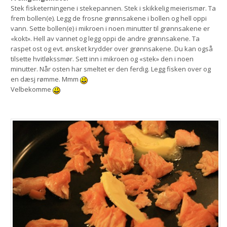
Stek fisketerningene i stekepannen. Stek i skikkelig meierismør. Ta
frem bollen(e). Legg de frosne grønnsakene i bollen og hell oppi
vann. Sette bollen(e) i mikroen i noen minutter til grønnsakene er
«kokt». Hell av vannet og legg oppi de andre grønnsakene. Ta
raspet ost og evt. ønsket krydder over grønnsakene. Du kan også
tilsette hvitløkssmør. Sett inn i mikroen og «stek» den i noen
minutter. Når osten har smeltet er den ferdig. Legg fisken over og
en dæsj rømme. Mmm
Velbekomme