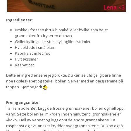
Ingredienser:
Brokkoli frossen (bruk blomkål eller hvilke som helst
grønnsaker fra fryseren du har)
Grillet kylling eller stekt kyllingfilet i strimler
Hvitløkfedd i små biter
Paprika strimlet, rød
Hvitløkssmør
Raspet ost
Dette er ingrediensene jeg brukte. Du kan selvfølgelig bare finne
noe i kjøleskapet og steke i bollen. Server med en dæsj rømme på
toppen. Kjempegodt
Fremgangsmåte:
Ta frem bollen(e). Legg de frosne grønnsakene i bollen og hell oppi
vann. Sette bollen(e) i mikroen i noen minutter til grønnsakene er
«kokt». Hell av vannet og legg oppi de andre grønnsakene. Ta
raspet ost og evt. ønsket krydder over grønnsakene. Du kan også