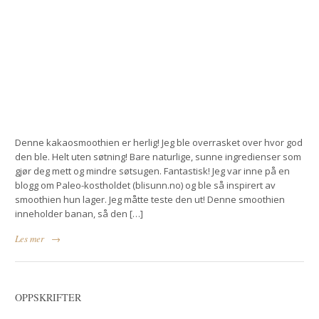
Denne kakaosmoothien er herlig! Jeg ble overrasket over hvor god
den ble. Helt uten søtning! Bare naturlige, sunne ingredienser som
gjør deg mett og mindre søtsugen. Fantastisk! Jeg var inne på en
blogg om Paleo-kostholdet (blisunn.no) og ble så inspirert av
smoothien hun lager. Jeg måtte teste den ut! Denne smoothien
inneholder banan, så den […]
Les mer
→
OPPSKRIFTER