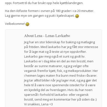
oppi. Fortsett til du har brukt opp hele kjøttblandingen.
Ha den ildfaste formen i ovnen på 180 grader i ca 20 minutter.
Lag gjerne mye om gangen og putt i kjøleskapet.
Velbekomme!
About Lena - Lenas Lavkarbo
Jeg har en stor lidenskap for baking og matlaging
på fritiden. Med lavkarbo har jeg fått stor interesse
for å lage mat og å teste ut nye oppskrifter.
Lavkarbo gav meg også et sunt og godt liv.
Lavkarbo er i dag ikke en del av min livsstil, men
består av sunne matvarer, og jeg velger ofte
vegansk fremfor kjøtt, fisk, og melkeprodukter. Her
i heimen lages maten fra bunn med friske råvarer.
Jeg tar alltid bilder når jeg lager mat, og jeg gjør det
hele til å være noe spennende istedet for å være
en kjedelig del av hverdagen. Hvis du har noen
spørsmål i forhold til lavkarbo- eller vegansk
livsstil, send meg en kommentar her på siden da :)
Vi snakkes, Lena <3