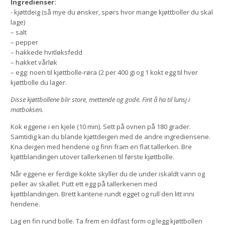
Ingredienser:
- kjøttdeig (så mye du ønsker, spørs hvor mange kjøttboller du skal
lage)
– salt
– pepper
– hakkede hvitløksfedd
– hakket vårløk
– egg: noen til kjøttbolle-røra (2 per 400 g) og 1 kokt egg til hver
kjøttbolle du lager.
Disse kjøttbollene blir store, mettende og gode. Fint å ha til lunsj i
matboksen.
Kok eggene i en kjele (10 min). Sett på ovnen på 180 grader.
Samtidig kan du blande kjøttdeigen med de andre ingrediensene.
Kna deigen med hendene og finn fram en flat tallerken. Bre
kjøttblandingen utover tallerkenen til første kjøttbolle.
Når eggene er ferdige kokte skyller du de under iskaldt vann og
peller av skallet. Putt ett egg på tallerkenen med
kjøttblandingen. Brett kantene rundt egget og rull den litt inni
hendene.
Lag en fin rund bolle. Ta frem en ildfast form og legg kjøttbollen