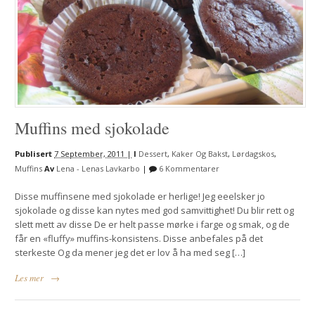
Muffins med sjokolade
Publisert
7 September, 2011 |
I
Dessert
,
Kaker Og Bakst
,
Lørdagskos
,
Muffins
Av
Lena - Lenas Lavkarbo
|
6 Kommentarer
Disse muffinsene med sjokolade er herlige! Jeg eeelsker jo
sjokolade og disse kan nytes med god samvittighet! Du blir rett og
slett mett av disse De er helt passe mørke i farge og smak, og de
får en «fluffy» muffins-konsistens. Disse anbefales på det
sterkeste Og da mener jeg det er lov å ha med seg […]
Les mer
→