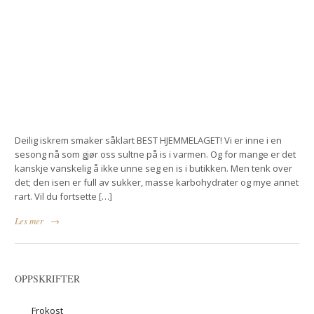
Deilig iskrem smaker såklart BEST HJEMMELAGET! Vi er inne i en
sesong nå som gjør oss sultne på is i varmen. Og for mange er det
kanskje vanskelig å ikke unne seg en is i butikken. Men tenk over
det; den isen er full av sukker, masse karbohydrater og mye annet
rart. Vil du fortsette […]
Les mer
→
OPPSKRIFTER
Frokost